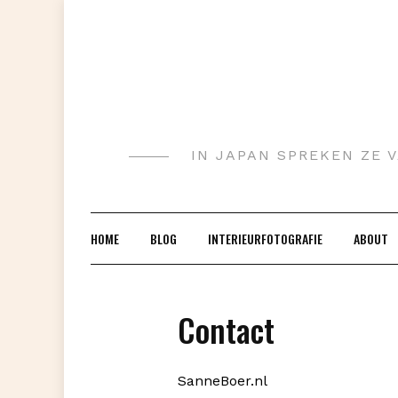
Doorgaan
naar
inhoud
IN JAPAN SPREKEN ZE V
HOME
BLOG
INTERIEURFOTOGRAFIE
ABOUT
Contact
SanneBoer.nl