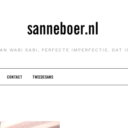
AN WABI SABI, PERFECTE IMPERFECTIE. DAT 
CONTACT
TWEEDESANS