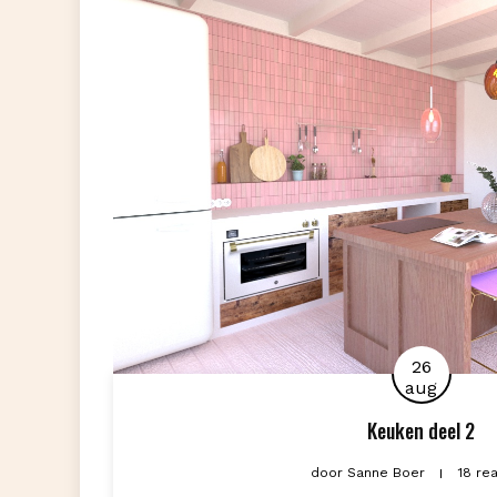
26
aug
Keuken deel 2
door
Sanne Boer
18 re