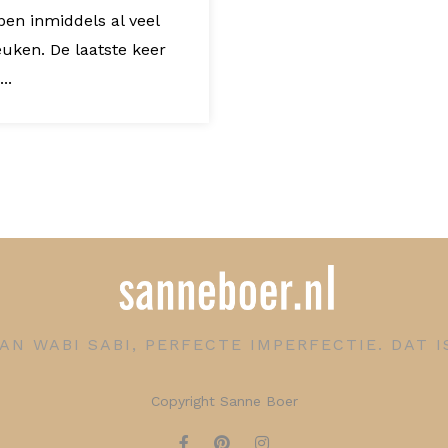
ben inmiddels al veel
uken. De laatste keer
..
AN WABI SABI, PERFECTE IMPERFECTIE. DAT 
Copyright Sanne Boer