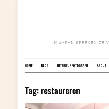
Doorgaan
naar
inhoud
IN JAPAN SPREKEN ZE V
HOME
BLOG
INTERIEURFOTOGRAFIE
ABOUT
Tag:
restaureren