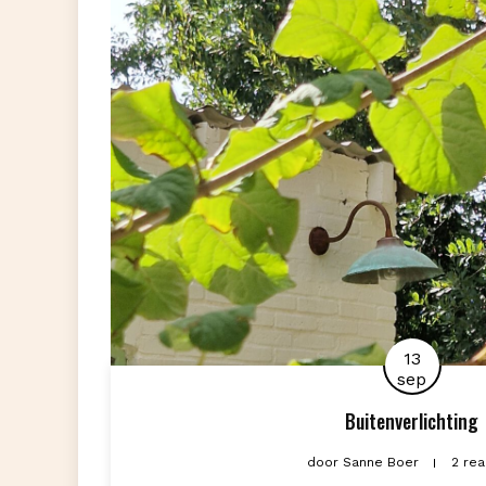
13
sep
Buitenverlichting
door
Sanne Boer
2 rea