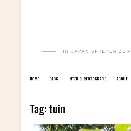
Doorgaan
naar
inhoud
IN JAPAN SPREKEN ZE V
HOME
BLOG
INTERIEURFOTOGRAFIE
ABOUT
Tag:
tuin