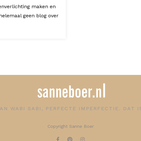
enverlichting maken en
 helemaal geen blog over
AN WABI SABI, PERFECTE IMPERFECTIE. DAT 
Copyright Sanne Boer