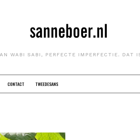
AN WABI SABI, PERFECTE IMPERFECTIE. DAT 
CONTACT
TWEEDESANS