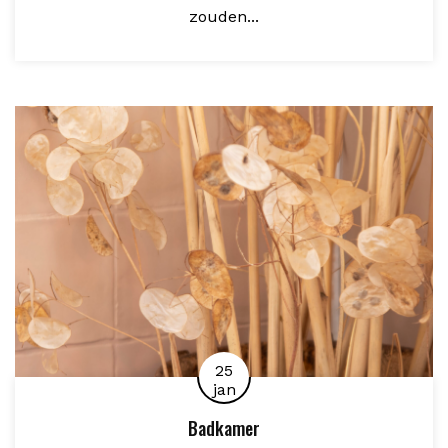
zouden...
25
jan
Badkamer