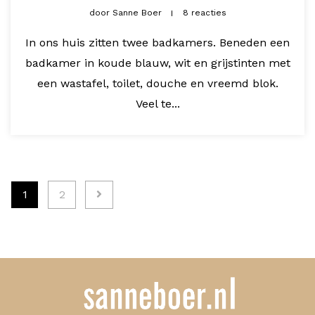
door
Sanne Boer
8 reacties
In ons huis zitten twee badkamers. Beneden een
badkamer in koude blauw, wit en grijstinten met
een wastafel, toilet, douche en vreemd blok.
Veel te...
Berichten
1
2
paginering